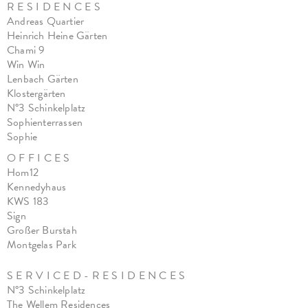
R E S I D E N C E S
Andreas Quartier
Heinrich Heine Gärten
Chami 9
Win Win
Lenbach Gärten
Klostergärten
N°3 Schinkelplatz
Sophienterrassen
Sophie
O F F I C E S
Hom12
Kennedyhaus
KWS 183
Sign
Großer Burstah
Montgelas Park
S E R V I C E D - R E S I D E N C E S
N°3 Schinkelplatz
The Wellem Residences