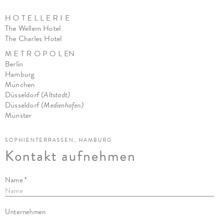
H O T E L L E R I E
The Wellem Hotel
The Charles Hote
l
M E T R O P O L EN
Berlin
Hamburg
München
Düsseldorf
(Altstadt)
Düsseldorf
(Medienhafen)
Münster
SOPHIENTERRASSEN, HAMBURG
Kontakt aufnehmen
Name *
Unternehmen