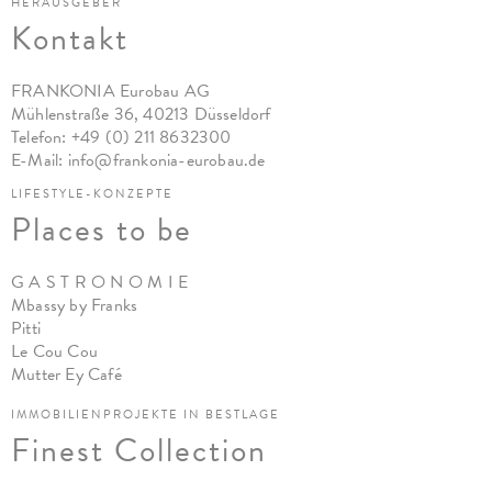
HERAUSGEBER
Kontakt
FRANKONIA Eurobau AG
Mühlenstraße 36, 40213 Düsseldorf
Telefon:
+49 (0) 211 8632300
E-Mail:
info@frankonia-eurobau.de
LIFESTYLE-KONZEPTE
Places to be
G A S T R O N O M I E
Mbassy by Franks
Pitt
i
Le Cou Cou
Mutter Ey Café
IMMOBILIENPROJEKTE IN BESTLAGE
Finest Collection