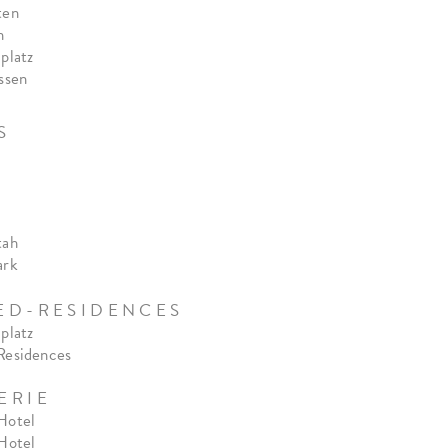
ten
n
platz
ssen
S
tah
ark
E D - R E S I D E N C E S
platz
Residences
E R I E
Hotel
 Hote
l