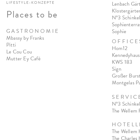
LIFESTYLE-KONZEPTE
Lenbach Gär
Klostergärte
Places to be
N°3 Schinkel
Sophienterra
G A S T R O N O M I E
Sophie
Mbassy by Franks
O F F I C E 
Pitt
i
Hom12
Le Cou Cou
Kennedyhaus
Mutter Ey Café
KWS 183
Sign
Großer Burs
Montgelas P
S E R V I C 
N°3 Schinkel
The Wellem 
H O T E L L 
The Wellem 
The Charles