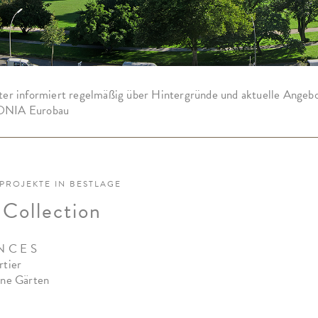
er informiert regelmäßig über Hintergründe und aktuelle Angeb
NIA Eurobau
PROJEKTE IN BESTLAGE
 Collection
N C E S
rtier
ine Gärten