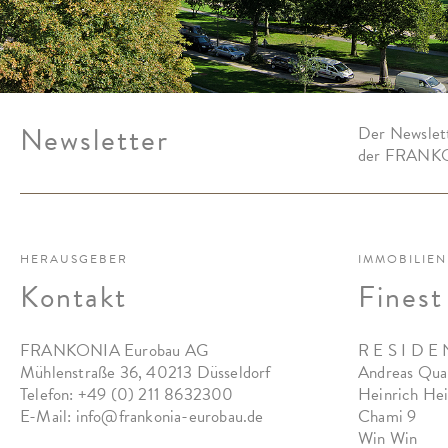
Newsletter
Der Newslett
der FRANKO
HERAUSGEBER
IMMOBILIEN
Kontakt
Finest
FRANKONIA Eurobau AG
R E S I D E 
Mühlenstraße 36, 40213 Düsseldorf
Andreas Qua
Telefon:
+49 (0) 211 8632300
Heinrich He
E-Mail:
info@frankonia-eurobau.de
Chami 9
Win Win